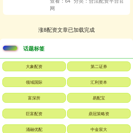
查看：
64
分类：
合法配资平台官
网
涨8配资文章已加载完成
话题标签
大象配资
第二证券
领域国际
汇利资本
富深所
易配宝
巨富配资
鼎冠策略资
涌融优配
中金宸大