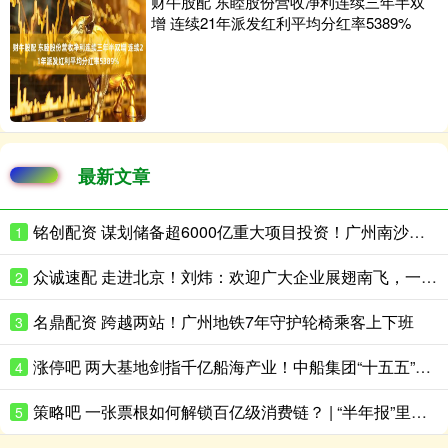
财牛股配 东睦股份营收净利连续三年半双
增 连续21年派发红利平均分红率5389%
最新文章
铭创配资 谋划储备超6000亿重大项目投资！广州南沙在京宣介“十五五”规划新机遇
1
众诚速配 走进北京！刘炜：欢迎广大企业展翅南飞，一起“来南沙，创未来”
2
名鼎配资 跨越两站！广州地铁7年守护轮椅乘客上下班
3
涨停吧 两大基地剑指千亿船海产业！中船集团“十五五”再加码南沙
4
策略吧 一张票根如何解锁百亿级消费链？ | “半年报”里看天河②
5