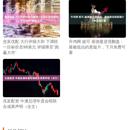
垒富优配 大行评级大和 下调统
升鸿网 妮可·基德曼逆境翻盘：
一目标价至98港元 评级降至“跑
最被低估的悬疑片，下月免费可
赢大市”
看
兆富配资 中澳总理年度会晤联
合成果声明（全文）