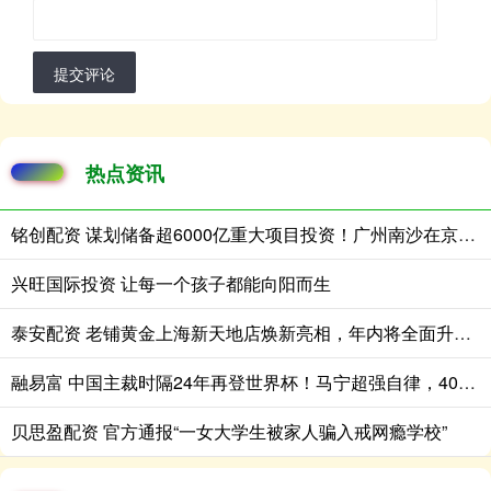
提交评论
热点资讯
铭创配资 谋划储备超6000亿重大项目投资！广州南沙在京宣介“十五五”规划新机遇
兴旺国际投资 让每一个孩子都能向阳而生
泰安配资 老铺黄金上海新天地店焕新亮相，年内将全面升级上海五店
融易富 中国主裁时隔24年再登世界杯！马宁超强自律，40岁后红肉一口不碰
贝思盈配资 官方通报“一女大学生被家人骗入戒网瘾学校”