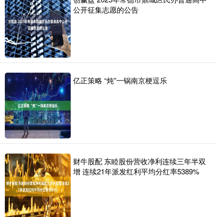
公开征集志愿的公告
亿正策略 “炖”一锅南京梗逗乐
财牛股配 东睦股份营收净利连续三年半双
增 连续21年派发红利平均分红率5389%