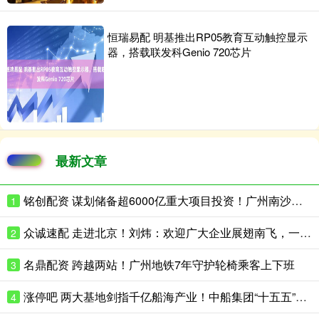
恒瑞易配 明基推出RP05教育互动触控显示
器，搭载联发科Genio 720芯片
最新文章
铭创配资 谋划储备超6000亿重大项目投资！广州南沙在京宣介“十五五”规划新机遇
1
众诚速配 走进北京！刘炜：欢迎广大企业展翅南飞，一起“来南沙，创未来”
2
名鼎配资 跨越两站！广州地铁7年守护轮椅乘客上下班
3
涨停吧 两大基地剑指千亿船海产业！中船集团“十五五”再加码南沙
4