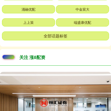
涌融优配
中金宸大
上上策
端盛康优配
全部话题标签
关注 涨8配资