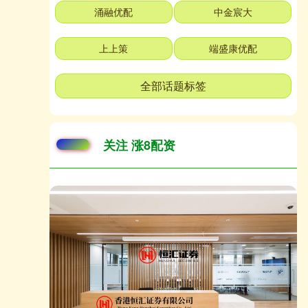
涌融优配
中金宸大
上上策
端盛康优配
全部话题标签
关注 涨8配资