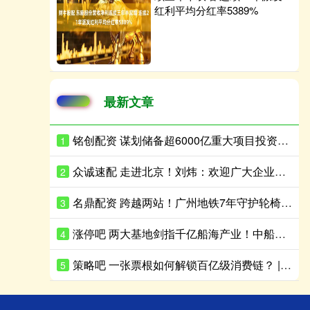
红利平均分红率5389%
最新文章
铭创配资 谋划储备超6000亿重大项目投资！广州南沙在京宣介“十五五”规划新机遇
1
众诚速配 走进北京！刘炜：欢迎广大企业展翅南飞，一起“来南沙，创未来”
2
名鼎配资 跨越两站！广州地铁7年守护轮椅乘客上下班
3
涨停吧 两大基地剑指千亿船海产业！中船集团“十五五”再加码南沙
4
策略吧 一张票根如何解锁百亿级消费链？ | “半年报”里看天河②
5