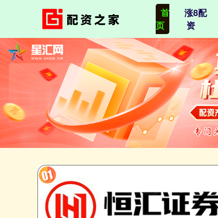
首
涨8配
页
资