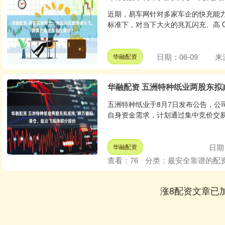
近期，易车网针对多家车企的快充能
标准下，对当下大火的兆瓦闪充、高 C
日期：06-09
来
华融配资
华融配资 五洲特种纸业两股东拟
五洲特种纸业于8月7日发布公告，公
自身资金需求，计划通过集中竞价交易方
日期：
华融配资
查看：
76
分类：
最安全靠谱的配
涨8配资文章已