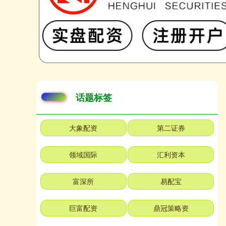
话题标签
大象配资
第二证券
领域国际
汇利资本
富深所
易配宝
巨富配资
鼎冠策略资