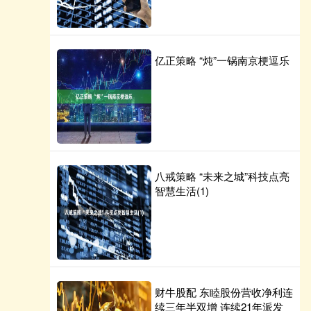
亿正策略 “炖”一锅南京梗逗乐
八戒策略 “未来之城”科技点亮
智慧生活(1)
财牛股配 东睦股份营收净利连
续三年半双增 连续21年派发