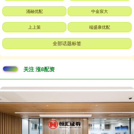
涌融优配
中金宸大
上上策
端盛康优配
全部话题标签
关注 涨8配资