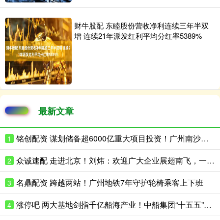
财牛股配 东睦股份营收净利连续三年半双
增 连续21年派发红利平均分红率5389%
最新文章
铭创配资 谋划储备超6000亿重大项目投资！广州南沙在京宣介“十五五”规划新机遇
1
众诚速配 走进北京！刘炜：欢迎广大企业展翅南飞，一起“来南沙，创未来”
2
名鼎配资 跨越两站！广州地铁7年守护轮椅乘客上下班
3
涨停吧 两大基地剑指千亿船海产业！中船集团“十五五”再加码南沙
4