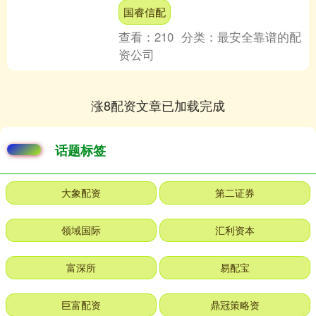
元，融资余额39.63亿元，近20个交易日
国睿信配
中....
查看：
210
分类：
最安全靠谱的配
资公司
涨8配资文章已加载完成
话题标签
大象配资
第二证券
领域国际
汇利资本
富深所
易配宝
巨富配资
鼎冠策略资