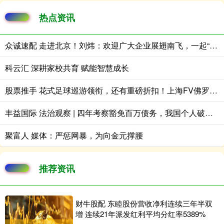
热点资讯
众诚速配 走进北京！刘炜：欢迎广大企业展翅南飞，一起“来南沙，创未来”
科云汇 深耕家校共育 赋能智慧成长
股票推手 花式足球巡游领衔，还有重磅折扣！上海FV佛罗伦萨小镇开启夏日主题活动
丰益国际 法治观察 | 四年考察豁免百万债务，我国个人破产首案带来哪些启示？
聚富人 媒体：严惩网暴，为向金元撑腰
推荐资讯
财牛股配 东睦股份营收净利连续三年半双
增 连续21年派发红利平均分红率5389%