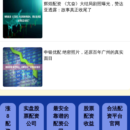
辉煌配资 《亢奋》大结局剧照曝光，赞达
亚透露：故事真正收尾了
申银优配 绝密照片，还原百年广州的真实
面目
涨
实盘股
最安全
股票
合法配
8
票配资
靠谱的
配资
资平台
配
公司
配资公
收益
官网