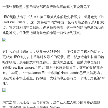
一张张新剧照，预示着这部现象级剧集可能真的要说再见了。
HBO刚刚放出了《亢奋》第三季第八集的抢先看照片，标题定为《In
God We Trust》。这一集将在本周六播出，极有可能是整个系列的终
点。官方对剧情守口如瓶，但从预告来看，这一季的结局充满强烈的
戏剧冲突，仿佛要把所有角色的命运一口气掀到顶点。
更让人心跳加速的是，这集长达93分钟——不仅刷新了该剧的历史，
更成为HBO有史以来单集时长最长的纪录。用一部接近电影长度的篇
幅来收尾，决绝的意味呼之欲出。主演赞达亚近日在采访中也松口，
她对Drew Barrymore坦言：“我觉得这就是结局了，该有的收尾都会
来。” 毕竟，上一集Jacob Elordi饰演的Nate Jacobs已经突然离场，
现在博彩市场上甚至开始押注，大结局中还会有另一个核心角色被“写
死”。
周六之后，无论会不会再有续篇，这个让无数人揪心的青春残酷故
事，都会暂时画上一个浓墨重彩的句号。