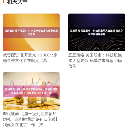
相关文章
威贤配资 花开北京！2026北京
五五策略 美国股市：科技股拖
郁金香文化节在顺义启幕
累大盘走低 鲍威尔未释放明确
信号
摩根证券 【第一次到北京参加
婚礼，离别时我难免有点伤感】
我侄女在北京工作，找