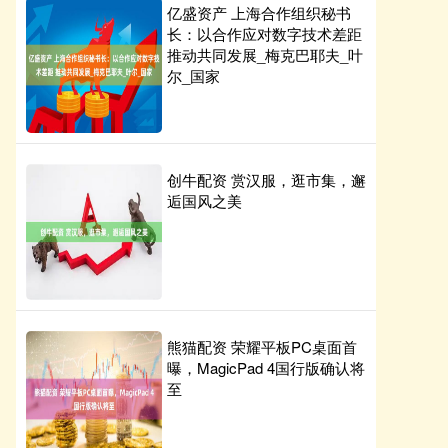
亿盛资产 上海合作组织秘书
长：以合作应对数字技术差距
推动共同发展_梅克巴耶夫_叶
尔_国家
创牛配资 赏汉服，逛市集，邂
逅国风之美
熊猫配资 荣耀平板PC桌面首
曝，MagicPad 4国行版确认将
至