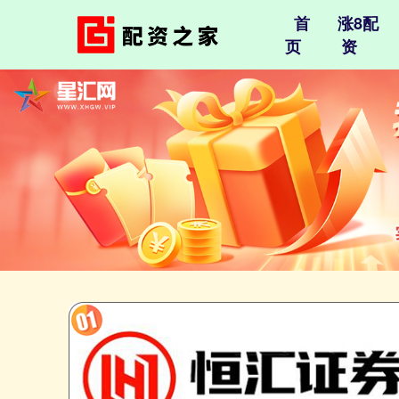
首
涨8配
页
资