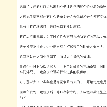
说白了，你的利益点从来都不是让具体的哪个企业成为赢家
人家成了赢家和你有什么关系？是会分你钱还是会便宜卖你
你就让它们继续打，最好谁都不要是赢家。
它们决不出赢家，为了讨好你会更努力地做更好的产品，你
饭要抢着吃才香，企业也只有在打起来了的时候才会当人。
这都不是什么商业常识了，而是人性必然的规律。
任何企业只要做得足够大、占据了足够多的市场份额，同时
车门焊死，一定会变成阻碍行业进步的收租者。
对，那些大企业当年也是靠竞争杀出来的，一开始肯定也是
但等它强到一定程度后、等它靠着专利、供应链和渠道壁垒
吗？
它不坐在那儿给你收租子才怪了，快乐的收租生活才是人类