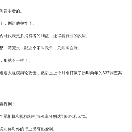
叫竞争者的。
了，别给他整笑了。
否能代表更多消费者的利益，还得看行业的反应。
是一潭死水，那这个不叫竞争，只能叫自嗨。
，那就不一样了。
遭遇大规模舆论攻击，然后是上个月刚打赢了历时两年的337调查案，
查得到：
全景相机和拇指相机市占率分别达到66%和57%。
说明你对你的行业没有热爱啊。