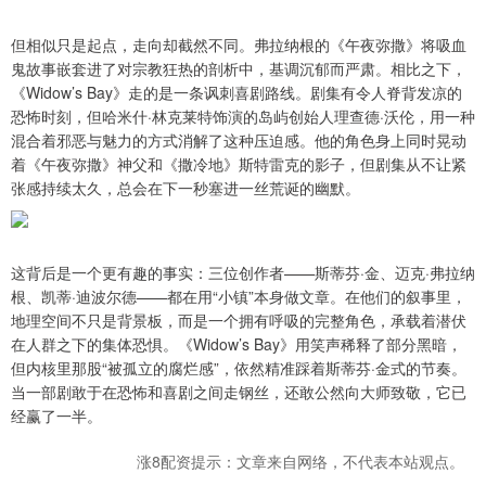
但相似只是起点，走向却截然不同。弗拉纳根的《午夜弥撒》将吸血
鬼故事嵌套进了对宗教狂热的剖析中，基调沉郁而严肃。相比之下，
《Widow’s Bay》走的是一条讽刺喜剧路线。剧集有令人脊背发凉的
恐怖时刻，但哈米什·林克莱特饰演的岛屿创始人理查德·沃伦，用一种
混合着邪恶与魅力的方式消解了这种压迫感。他的角色身上同时晃动
着《午夜弥撒》神父和《撒冷地》斯特雷克的影子，但剧集从不让紧
张感持续太久，总会在下一秒塞进一丝荒诞的幽默。
这背后是一个更有趣的事实：三位创作者——斯蒂芬·金、迈克·弗拉纳
根、凯蒂·迪波尔德——都在用“小镇”本身做文章。在他们的叙事里，
地理空间不只是背景板，而是一个拥有呼吸的完整角色，承载着潜伏
在人群之下的集体恐惧。《Widow’s Bay》用笑声稀释了部分黑暗，
但内核里那股“被孤立的腐烂感”，依然精准踩着斯蒂芬·金式的节奏。
当一部剧敢于在恐怖和喜剧之间走钢丝，还敢公然向大师致敬，它已
经赢了一半。
涨8配资提示：文章来自网络，不代表本站观点。