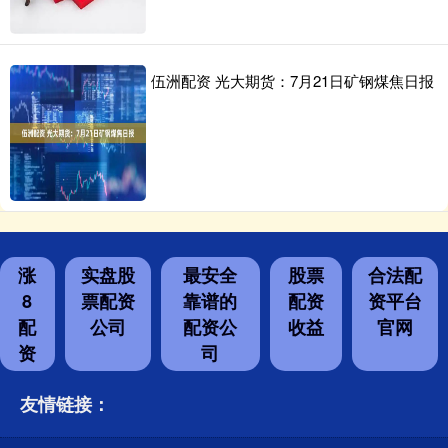
伍洲配资 光大期货：7月21日矿钢煤焦日报
涨
实盘股
最安全
股票
合法配
8
票配资
靠谱的
配资
资平台
配
公司
配资公
收益
官网
资
司
友情链接：