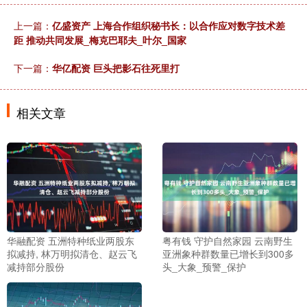
上一篇：
亿盛资产 上海合作组织秘书长：以合作应对数字技术差
距 推动共同发展_梅克巴耶夫_叶尔_国家
下一篇：
华亿配资 巨头把影石往死里打
相关文章
华融配资 五洲特种纸业两股东
粤有钱 守护自然家园 云南野生
拟减持, 林万明拟清仓、赵云飞
亚洲象种群数量已增长到300多
减持部分股份
头_大象_预警_保护