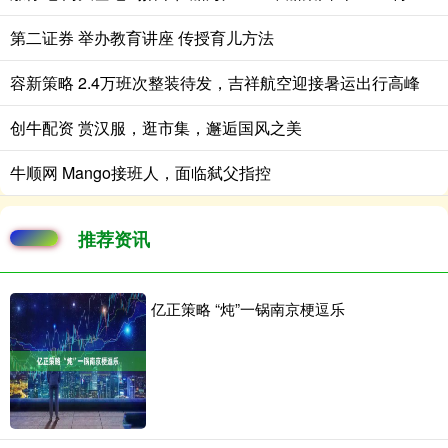
第二证券 举办教育讲座 传授育儿方法
容新策略 2.4万班次整装待发，吉祥航空迎接暑运出行高峰
创牛配资 赏汉服，逛市集，邂逅国风之美
牛顺网 Mango接班人，面临弑父指控
推荐资讯
亿正策略 “炖”一锅南京梗逗乐