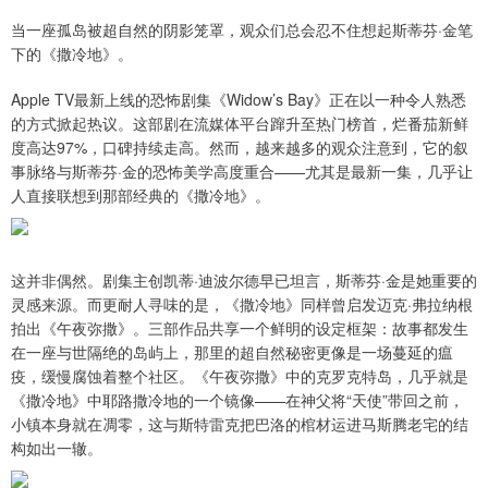
当一座孤岛被超自然的阴影笼罩，观众们总会忍不住想起斯蒂芬·金笔
下的《撒冷地》。
Apple TV最新上线的恐怖剧集《Widow’s Bay》正在以一种令人熟悉
的方式掀起热议。这部剧在流媒体平台蹿升至热门榜首，烂番茄新鲜
度高达97%，口碑持续走高。然而，越来越多的观众注意到，它的叙
事脉络与斯蒂芬·金的恐怖美学高度重合——尤其是最新一集，几乎让
人直接联想到那部经典的《撒冷地》。
这并非偶然。剧集主创凯蒂·迪波尔德早已坦言，斯蒂芬·金是她重要的
灵感来源。而更耐人寻味的是，《撒冷地》同样曾启发迈克·弗拉纳根
拍出《午夜弥撒》。三部作品共享一个鲜明的设定框架：故事都发生
在一座与世隔绝的岛屿上，那里的超自然秘密更像是一场蔓延的瘟
疫，缓慢腐蚀着整个社区。《午夜弥撒》中的克罗克特岛，几乎就是
《撒冷地》中耶路撒冷地的一个镜像——在神父将“天使”带回之前，
小镇本身就在凋零，这与斯特雷克把巴洛的棺材运进马斯腾老宅的结
构如出一辙。