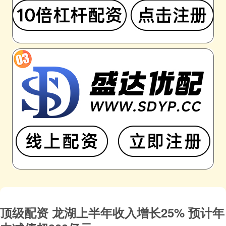
顶级配资 龙湖上半年收入增长25% 预计年