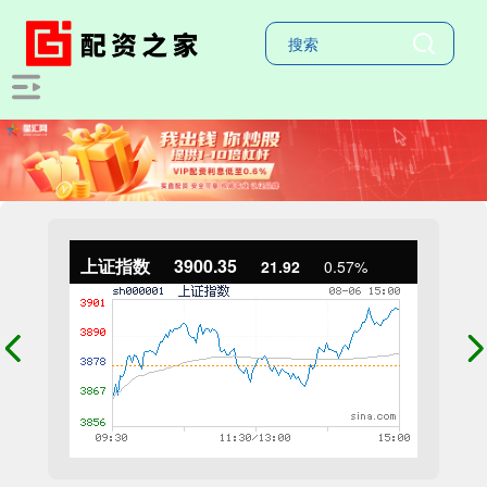
上证指数
3900.35
21.92
0.57%