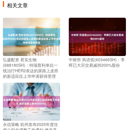
相关文章
弘盛配资 君实生物
中财所 风语筑(603466SH)：李
(688180SH)：特瑞普利单抗一
晖已大宗交易减持200%股份
线治疗HER2表达的尿路上皮癌
的新适应症上市申请获得受理
永信策略 杭州发布2025年度住
房公积金调整工作通知 缴存基