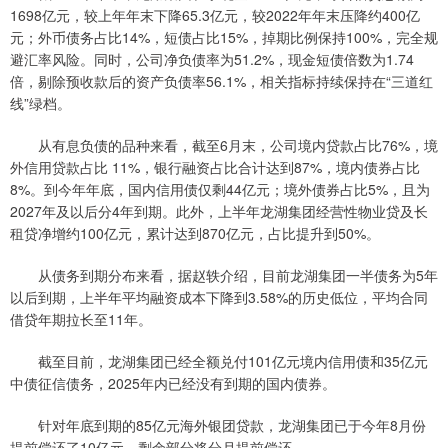
1698亿元，较上年年末下降65.3亿元，较2022年年末压降约400亿
元；外币债务占比14%，短债占比15%，掉期比例保持100%，完全规
避汇率风险。同时，公司净负债率为51.2%，现金短债倍数为1.74
倍，剔除预收款后的资产负债率56.1%，相关指标持续保持在“三道红
线”绿档。
从有息负债的品种来看，截至6月末，公司境内贷款占比76%，境
外信用贷款占比 11%，银行融资占比合计达到87%，境内债券占比
8%。到今年年底，国内信用债仅剩44亿元；境外债券占比5%，且为
2027年及以后分4年到期。此外，上半年龙湖集团经营性物业贷及长
租贷净增约100亿元，累计达到870亿元，占比提升到50%。
从债务到期分布来看，据赵轶介绍，目前龙湖集团一半债务为5年
以后到期，上半年平均融资成本下降到3.58%的历史低位，平均合同
借贷年期拉长至11年。
截至目前，龙湖集团已经全额兑付101亿元境内信用债和35亿元
中债征信债务，2025年内已经没有到期的国内债券。
针对年底到期的85亿元海外银团贷款，龙湖集团已于今年8月份
提前偿还了10亿元，剩余部分将分月提前偿还。