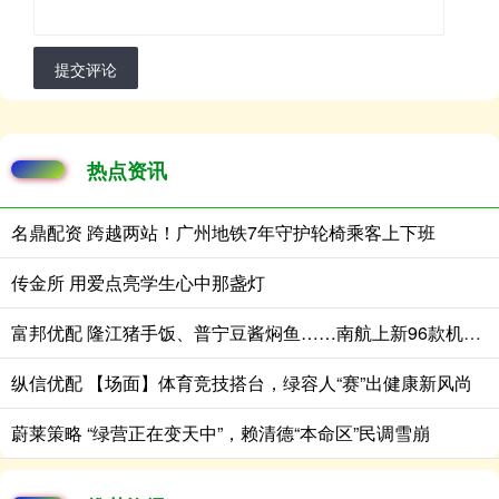
提交评论
热点资讯
名鼎配资 跨越两站！广州地铁7年守护轮椅乘客上下班
传金所 用爱点亮学生心中那盏灯
富邦优配 隆江猪手饭、普宁豆酱焖鱼……南航上新96款机上餐食
纵信优配 【场面】体育竞技搭台，绿容人“赛”出健康新风尚
蔚莱策略 “绿营正在变天中”，赖清德“本命区”民调雪崩