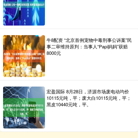
牛8配资 “北京首例宠物中毒刑事公诉案”民
事二审维持原判：当事人“Papi妈妈”获赔
8000元
宏盈国际 8月28日，济源市场废电动均价
10115元吨，平；废大白10115元吨，平；
黑皮10440元吨，平。