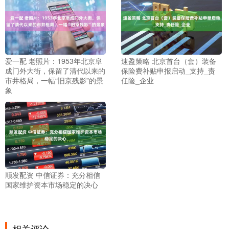
爱一配 老照片：1953年北京阜
速盈策略 北京首台（套）装备
成门外大街，保留了清代以来的
保险费补贴申报启动_支持_责
市井格局，一幅“旧京残影”的景
任险_企业
象
顺发配资 中信证券：充分相信
国家维护资本市场稳定的决心
相关评论