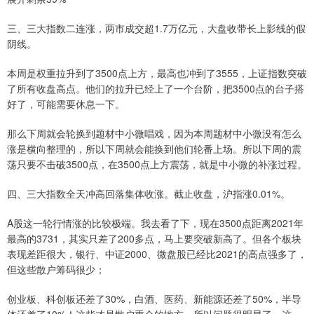
三、三大指数二连涨，两市成交超1.7万亿元，大盘收带长上影线的假
阴线。
本周是权重拉升到了3500点上方，最高也冲到了3555，上证指数突破
了所有收盘高点。他们的拉升已经上了一个台阶，把3500点的台子搭
好了，可能需要休息一下。
那么下周就会轮换到题材中小微唱戏，因为本周题材中小微没有怎么
涨是横向整理的，所以下周就会能换到他们轮番上场。所以下周的震
荡只要不击破3500点，在3500点上方震荡，就是中小微的补涨过程。
四、三大指数全天冲高回落集体收涨。截止收盘，沪指涨0.01%。
A股这一轮行情涨的比较极端。我去看了下，现在3500点距离2021年
最高的3731，其实只差了200多点，马上要突破新高了。但各个板块
表现差距很大，银行、中证2000、微盘股已经比2021的高点强多了，
但这些散户筹码很少；
创业板、科创板还差了30%，白酒、医药、新能源还差了50%，半导
体还差了10%！这些才是散户重仓的地方。所以问题很明显了，这一