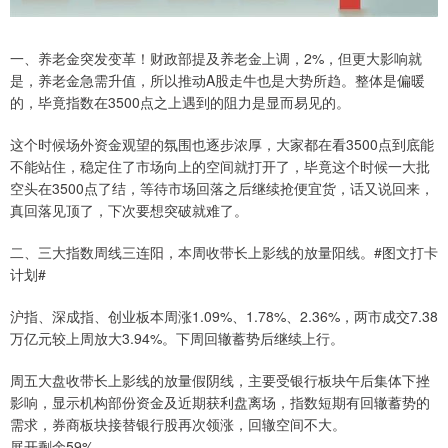
一、养老金突发变革！财政部提及养老金上调，2%，但更大影响就
是，养老金急需升值，所以推动A股走牛也是大势所趋。整体是偏暖
的，毕竟指数在3500点之上遇到的阻力是显而易见的。
这个时候场外资金观望的氛围也逐步浓厚，大家都在看3500点到底能
不能站住，稳定住了市场向上的空间就打开了，毕竟这个时候一大批
空头在3500点了结，等待市场回落之后继续抢便宜货，话又说回来，
真回落见顶了，下次要想突破就难了。
二、三大指数周线三连阳，本周收带长上影线的放量阳线。#图文打卡
计划#
沪指、深成指、创业板本周涨1.09%、1.78%、2.36%，两市成交7.38
万亿元较上周放大3.94%。下周回辙蓄势后继续上行。
周五大盘收带长上影线的放量假阴线，主要受银行板块午后集体下挫
影响，显示机构部份资金及近期获利盘离场，指数短期有回辙蓄势的
需求，券商板块接替银行股再次领涨，回辙空间不大。
展开剩余59%